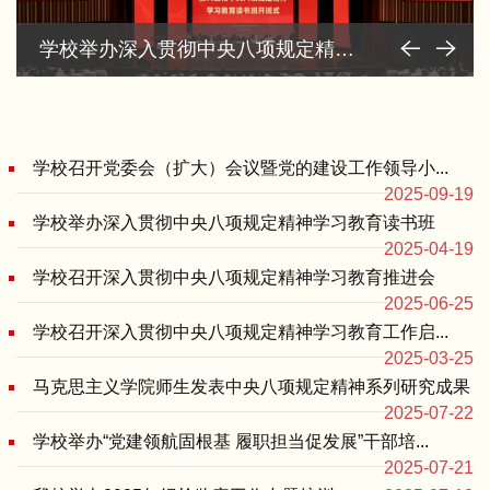
学校举办深入贯彻中央八项规定精神学习教育读书班
学校召开党委会（扩大）会议暨党的建设工作领导小...
2025-09-19
学校举办深入贯彻中央八项规定精神学习教育读书班
2025-04-19
学校召开深入贯彻中央八项规定精神学习教育推进会
2025-06-25
学校召开深入贯彻中央八项规定精神学习教育工作启...
2025-03-25
马克思主义学院师生发表中央八项规定精神系列研究成果
2025-07-22
学校举办“党建领航固根基 履职担当促发展”干部培...
2025-07-21