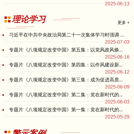
2025-06-13
理论学习
更多 +
习近平在中共中央政治局第二十一次集体学习时强调 ...
2025-07-03
专题片《八项规定改变中国》第五集：以党风政风焕...
2025-06-16
专题片《八项规定改变中国》第四集：以作风建设新...
2025-06-12
专题片《八项规定改变中国》第三集：成为促进高质...
2025-06-09
专题片《八项规定改变中国》第二集：党在新时代的...
2025-06-03
专题片《八项规定改变中国》第一集：党在新时代的...
2025-05-29
警示案例